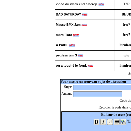
T2R
video du week end a bercy
NEW
BEU
BAD SATURDAY
NEW
free7
Massy BMX Jam
NEW
free7
merci Toto
NEW
liteulr
A l'AIDE
NEW
toto
pegless jam 3
NEW
liteulr
on a touché le fond.
NEW
S
Pour mettre un nouveau sujet de discussion
Sujet:
Auteur:
Code de 
Recopier le code dans ce
Editeur de texte (con
Tai