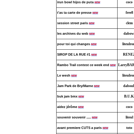
coco
irun bowl hijos de puta
NEW
free8
t'as ta carte de presse
NEW
clem
session street paris
NEW
dabow
les archives du web
NEW
liteulr
pour toi qui changes
NEW
RENE
SIROP DE LA RUE #1
NEW
LarryBAR
Rambo Trail contest ce week end
NEW
liteulr
Le wesh
NEW
daboul
Jam Park de Bry/Marne
NEW
B.U.K
buk jam bmx
NEW
coco
aidez jérôme
NEW
liteul
souvenir souvenir .....
NEW
toto
avant premiere CUTS a paris
NEW