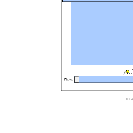
:-)
, 
Photo:
© Co