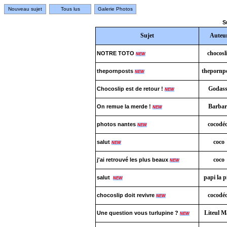
Nouveau sujet
Tous lus
Galerie Photos
S
Sujet
Auteu
chocosl
NOTRE TOTO
NEW
thepornp
thepornposts
NEW
Godass
Chocoslip est de retour !
NEW
Barbar
On remue la merde !
NEW
cocodé
photos nantes
NEW
coco
salut
NEW
coco
j'ai retrouvé les plus beaux
NEW
papi la p
salut
NEW
cocodé
chocoslip doit revivre
NEW
Liteul Ma
Une question vous turlupine ?
NEW