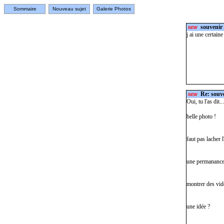
Sommaire
Nouveau sujet
Galerie Photos
souvenir 
NEW
j ai une certaine
Re: souve
NEW
Oui, tu l'as dit...
belle photo !
faut pas lacher l'
une permanance a
montrer des vid
une idée ?