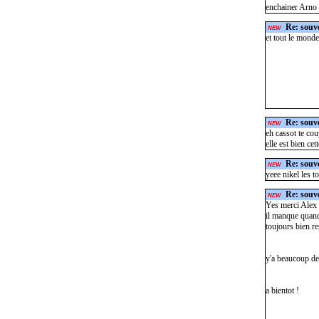
enchainer Arno 
Re: souve
NEW
et tout le monde 
Re: souve
NEW
eh cassot te cou
elle est bien cet
Re: souve
NEW
yeee nikel les to
Re: souve
NEW
Yes merci Alex 
il manque quand 
toujours bien re
y'a beaucoup de 
a bientot !