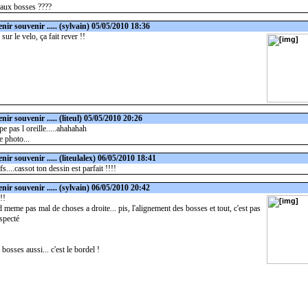
aux bosses ????
nir souvenir .....
(sylvain) 05/05/2010 18:36
sur le velo, ça fait rever !!
nir souvenir .....
(liteul) 05/05/2010 20:26
pe pas l oreille.....ahahahah
te photo...
nir souvenir .....
(liteulalex) 06/05/2010 18:41
fs....cassot ton dessin est parfait !!!!
nir souvenir .....
(sylvain) 06/05/2010 20:42
!!
meme pas mal de choses a droite... pis, l'alignement des bosses et tout, c'est pas
specté
bosses aussi... c'est le bordel !