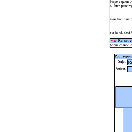
j'espere qu'on 
ou bien juste re
mais bon, faut p
sur la tof, c'est
Re: souve
NEW
bonne chance les
Pour répond
Sujet:
Auteur: