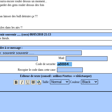
pourra encore rouler dessus un moment...
garder des gens rouler dessus des fois
as laisser des bull detruire ça !!!
 Alex dans les airs !!
nir souvenir .....
(coco) 08/05/2010 21:13
 liteuls.
re à ce message :
Mail:
Code de securite:
Recopier le code dans cette case:
Editeur de texte (conseil : utilisez
)
Firefox -> télécharger
Taille:
Couleur: