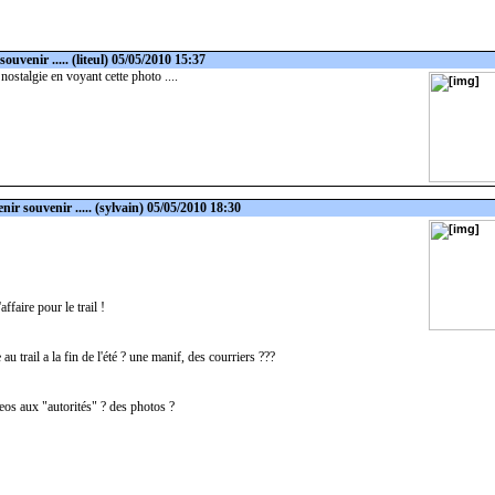
souvenir .....
(liteul) 05/05/2010 15:37
 nostalgie en voyant cette photo ....
nir souvenir .....
(sylvain) 05/05/2010 18:30
affaire pour le trail !
u trail a la fin de l'été ? une manif, des courriers ???
eos aux "autorités" ? des photos ?