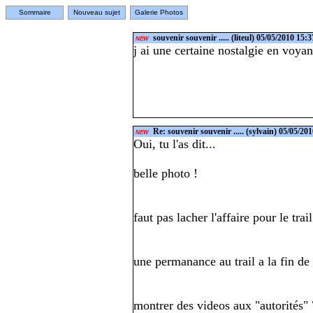
Sommaire
Nouveau sujet
Galerie Photos
souvenir souvenir .....
(liteul) 05/05/2010 15:3
NEW
j ai une certaine nostalgie en voyant
Re: souvenir souvenir .....
(sylvain) 05/05/201
NEW
Oui, tu l'as dit...
belle photo !
faut pas lacher l'affaire pour le trail
une permanance au trail a la fin de 
montrer des videos aux "autorités" 