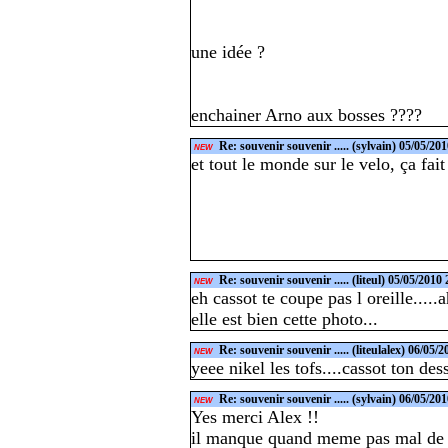
une idée ?
enchainer Arno aux bosses ????
Re: souvenir souvenir .....
(sylvain) 05/05/201
NEW
et tout le monde sur le velo, ça fait
Re: souvenir souvenir .....
(liteul) 05/05/2010
NEW
eh cassot te coupe pas l oreille....
elle est bien cette photo...
Re: souvenir souvenir .....
(liteulalex) 06/05/
NEW
yeee nikel les tofs....cassot ton dess
Re: souvenir souvenir .....
(sylvain) 06/05/201
NEW
Yes merci Alex !!
il manque quand meme pas mal de ch