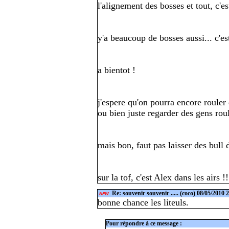
l'alignement des bosses et tout, c'e
y'a beaucoup de bosses aussi... c'est
a bientot !
j'espere qu'on pourra encore roule
ou bien juste regarder des gens rou
mais bon, faut pas laisser des bull d
sur la tof, c'est Alex dans les airs !!
Re: souvenir souvenir .....
(coco) 08/05/2010 
NEW
bonne chance les liteuls.
Pour répondre à ce message :