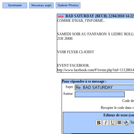
Sommaire
Nouveau sujet
Galerie Photos
BAD SATURDAY
(BEUB) 22/04/2010 14:22
NEW
COMME D'HAB, J'INFORME...
SAMEDI SOIR AU FANFARON À LEDRU ROLL
21H 2H00.
VOIR FLYER CI-JOINT
EVENT FACEBOOK.
http://www.facebook.com/#!/event.php?eid=111286
Pour répondre à ce message :
Sujet:
Auteur:
Code de 
Recopier le code dans ce
Editeur de texte (con
Tai