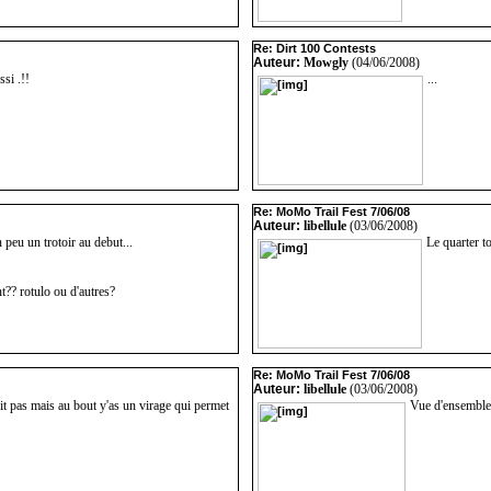
Re: Dirt 100 Contests
Auteur:
Mowgly
(04/06/2008)
ssi .!!
...
Re: MoMo Trail Fest 7/06/08
Auteur:
libellule
(03/06/2008)
 peu un trotoir au debut...
Le quarter to
t?? rotulo ou d'autres?
Re: MoMo Trail Fest 7/06/08
Auteur:
libellule
(03/06/2008)
it pas mais au bout y'as un virage qui permet
Vue d'ensemble