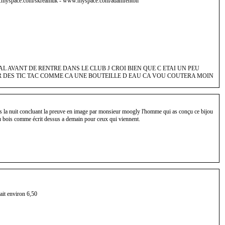
myspace.com/skreamuk - www.myspace.com/adamfenton
AL AVANT DE RENTRE DANS LE CLUB J CROI BIEN QUE C ETAI UN PEU
ER DES TIC TAC COMME CA UNE BOUTEILLE D EAU CA VOU COUTERA MOIN
ns la nuit concluant la preuve en image par monsieur moogly l'homme qui as conçu ce bijou
 bois comme écrit dessus a demain pour ceux qui viennent.
fait environ 6,50