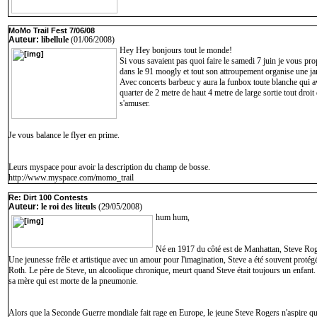
MoMo Trail Fest 7/06/08
Auteur:
libellule
(01/06/2008)
Hey Hey bonjours tout le monde!
Si vous savaient pas quoi faire le samedi 7 juin je vous prop
dans le 91 moogly et tout son attroupement organise une jam
Avec concerts barbeuc y aura la funbox toute blanche qui av
quarter de 2 metre de haut 4 metre de large sortie tout dro
s'amuser.
Je vous balance le flyer en prime.
Leurs myspace pour avoir la description du champ de bosse.
http://www.myspace.com/momo_trail
Re: Dirt 100 Contests
Auteur:
le roi des liteuls
(29/05/2008)
hum hum,
Né en 1917 du côté est de Manhattan, Steve Rog
Une jeunesse frêle et artistique avec un amour pour l'imagination, Steve a été souvent proté
Roth. Le père de Steve, un alcoolique chronique, meurt quand Steve était toujours un enfant
sa mère qui est morte de la pneumonie.
Alors que la Seconde Guerre mondiale fait rage en Europe, le jeune Steve Rogers n'aspire qu