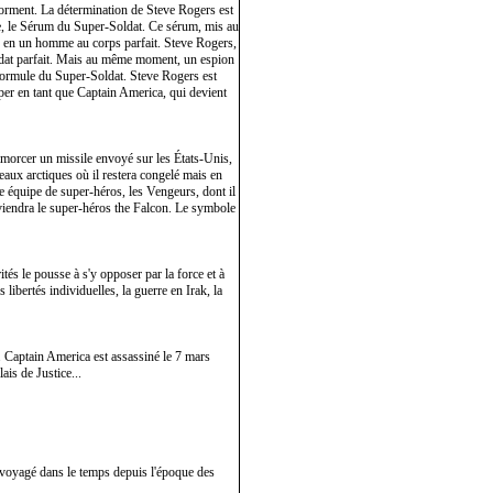
éforment. La détermination de Steve Rogers est
ète, le Sérum du Super-Soldat. Ce sérum, mis au
if en un homme au corps parfait. Steve Rogers,
soldat parfait. Mais au même moment, un espion
la formule du Super-Soldat. Steve Rogers est
iper en tant que Captain America, qui devient
samorcer un missile envoyé sur les États-Unis,
eaux arctiques où il restera congelé mais en
ne équipe de super-héros, les Vengeurs, dont il
viendra le super-héros the Falcon. Le symbole
tés le pousse à s'y opposer par la force et à
 libertés individuelles, la guerre en Irak, la
 Captain America est assassiné le 7 mars
is de Justice...
t voyagé dans le temps depuis l'époque des