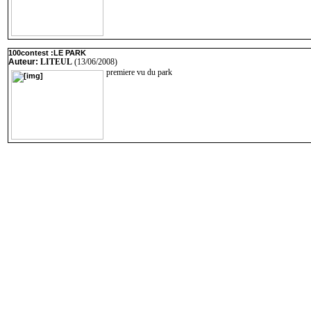
100contest :LE PARK
Auteur:
LITEUL
(13/06/2008)
premiere vu du park