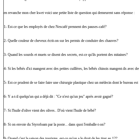
en revanche mon cher kwet voici une petite liste de question qui demeurent sans réponse :
1- Est-ce que les employés de chez Nescafé prennent des pauses-café?
2- Quelle couleur de cheveux écrit-on sur les permis de conduire des chauves?
3- Quand les sourds et muets se disent des secrets, est-ce qu'ils portent des mitaines?
4- Si les bébés d'ici mangent avec des petites cuillères, les bébés chinois mangent-ils avec d
5- Est-ce prudent de se faire faire une chirurgie plastique chez un médecin dont le bureau est
6- Y a-t-il quelqu'un qui a déjà dit : "Ce n'est qu'un jeu" après avoir gagné?
7- Si l'huile d'olive vient des olives.. D'où vient l'huile de bébé?
8- Si on envoie du Styrofoam par la poste... dans quoi l'emballe-t-on?
9- Quand c'est la saison des touristes, est-ce qu'on a le droit de les tirer au 12?