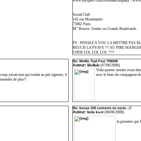
www.myspace.com/freshbadcompany - www.
Social Club
142 rue Montmartre
75002 Paris
M° Bourse, Sentier ou Grands Boulevards.
PS : PENSEZ A VOU LA METTRE PAS M
REUCH LA PYAVE !!! AU PIRE MANG
CHER LOL LOL LOL !!!!!
Re: MoMo Trail Fest 7/06/08
Auteur:
libellule
(07/06/2008)
Voila quarter monter essai da
u coup yavait tout qui roulait au ptit oignons; 4
avec le biais du compagnon du
demander de plus!!
Re: bosse 100 contests en exclu ..!!
Auteur:
lutin kwet
(06/06/2008)
la première qui 