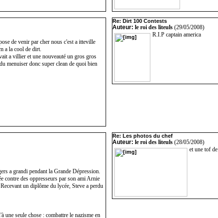
Re: Dirt 100 Contests
Auteur:
le roi des liteuls
(29/05/2008)
R.I.P captain america
ose de venir par cher nous c'est a itteville
 a la cool de dirt.
ait a villier et une nouveauté un gros gros
it du menuiser donc super clean de quoi bien
Re: Les photos du chef
Auteur:
le roi des liteuls
(28/05/2008)
et une tof de
ers a grandi pendant la Grande Dépression.
gée contre des oppresseurs par son ami Arnie
. Recevant un diplôme du lycée, Steve a perdu
'à une seule chose : combattre le nazisme en