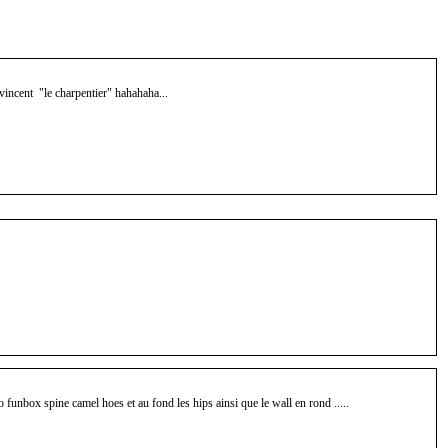
c vincent "le charpentier" hahahaha...
o funbox spine camel hoes et au fond les hips ainsi que le wall en rond .....