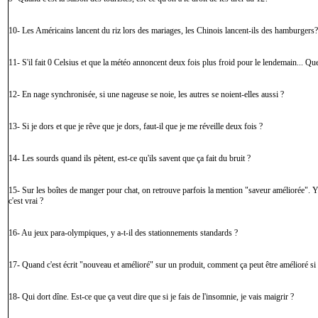
10- Les Américains lancent du riz lors des mariages, les Chinois lancent-ils des hamburgers?
11- S'il fait 0 Celsius et que la météo annoncent deux fois plus froid pour le lendemain... Que
12- En nage synchronisée, si une nageuse se noie, les autres se noient-elles aussi ?
13- Si je dors et que je rêve que je dors, faut-il que je me réveille deux fois ?
14- Les sourds quand ils pètent, est-ce qu'ils savent que ça fait du bruit ?
15- Sur les boîtes de manger pour chat, on retrouve parfois la mention "saveur améliorée". Y 
c'est vrai ?
16- Au jeux para-olympiques, y a-t-il des stationnements standards ?
17- Quand c'est écrit "nouveau et amélioré" sur un produit, comment ça peut être amélioré si
18- Qui dort dîne. Est-ce que ça veut dire que si je fais de l'insomnie, je vais maigrir ?