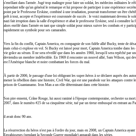
s'enrôlant dans l'armée. Jugé trop malingre pour faire un soldat, les médecins militaires le r
cependant telle qu'un général le remarque et lui propose de participer à une expérience secr
point par le Professeur Erskine, combiné à une irradiation, pourrait transformer un être chét
prêt à tout, accepte et l'expérience est couronnée de succès : le voici maintenant devenu le 
nazi fait irruption dans la salle d'expérience et abat le professeur Erskine, seul à connaître 
alors enrôlé dans l'armée en tant que simple soldat pour mieux suivre les combats et y partic
rapidement un symbole pour ses camarades.
Vers la fin du conflit, Captain America, en compagnie de son fidèle allié Bucky, tente de dé
mais celui-ci explose en vol. Si Bucky est laissé pour mort, Captain America tombe dans les 
vie grâce au sérum. Il ne sera réveillé que dans les années 1960, lorsqu'il sera repêché par u
deviendra un membre indéfectible. En 1969 il rencontre un nouvel allié, Sam Wilson, qui de
est l'Amérique blanche et noire combattant les forces du mal.
À partir de 2006, le passage d'une loi obligeant les super-héros à se déclarer auprès des autori
mener la rébellion dans une histoire, Civil War, qui est une parabole sur les attaques contre les
prison de Guantanamo. Iron Man a un rôle déterminant dans cette histoire.
Son pire ennemi, Crâne Rouge, lui aussi ranimé à l'époque contemporaine, orchestre sa mort.
2007, dans le numéro #25 de sa cinquième série, tué par un tireur embusqué en entrant au Pala
il avait donc 90 ans.
La résurrection du héros n'est pas à l'ordre du jour, mais en 2008, un Captain America ayan
Envahisseurs (pendant la Seconde Guerre mondiale) apparaît dans les séries.