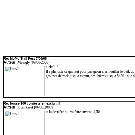
Re: MoMo Trail Fest 7/06/08
Auteur:
Mowgly
(09/06/2008)
nickel!!!
Il a plu juste ce qui faut pour pas qu'on ai à mouiller le trail, d
groupes de rock jusqua minuit, des bières jusqua 5h30...que 
Re: bosse 100 contests en exclu ..!!
Auteur:
lutin kwet
(06/06/2008)
et la dernière qui va faire environ 4,50