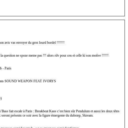
 mon avis vas envoyer du gros lourd bordel !!!!!!!
i la question ne spoze meme pas !!! alors rdv pour ceu et celle ki son motive !!!!!!
 - Paris
resents SOUND WEAPON FEAT. IVORYS
e)
ss fait escale à Paris : Breakbeat Kaos c’est bien sûr Pendulum et aussi les deux têtes
 seront présents ce soir avec la figure émergente du dubstep, Skream.