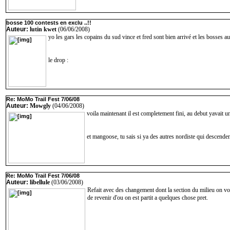
bosse 100 contests en exclu ..!!
Auteur:
lutin kwet
(06/06/2008)
yo les gars les copains du sud vince et fred sont bien arrivé et les bosses au
le drop :
Re: MoMo Trail Fest 7/06/08
Auteur:
Mowgly
(04/06/2008)
voila maintenant il est completement fini, au debut yavait un
et mangoose, tu sais si ya des autres nordiste qui descenden
Re: MoMo Trail Fest 7/06/08
Auteur:
libellule
(03/06/2008)
Refait avec des changement dont la section du milieu on vo
de revenir d'ou on est partit a quelques chose pret.