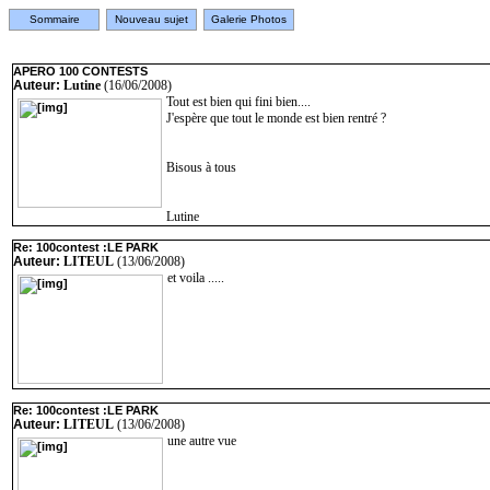
Sommaire
Nouveau sujet
Galerie Photos
APERO 100 CONTESTS
Auteur:
Lutine
(16/06/2008)
Tout est bien qui fini bien....
J'espère que tout le monde est bien rentré ?
Bisous à tous
Lutine
Re: 100contest :LE PARK
Auteur:
LITEUL
(13/06/2008)
et voila .....
Re: 100contest :LE PARK
Auteur:
LITEUL
(13/06/2008)
une autre vue