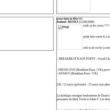
pour faire la féte !!!!
Auteur:
RENEZ
(12/06/2008)
yeah yo les cocos !!!!!
petite info soirée ki a
cela va de soi ke j sera
:: BREAKBEAT KAOS PARTY - Social Club
- FRESH LIVE (Breakbeat Kaos / UK) p
- ADAM F (Breakbeat Kaos / UK)
23h / 12 euros (prévente) - 15 euros (sur plac
La mythique enseigne londonienne de Drum’n’Ba
pensantes du label, Fresh et Adam F. Les deux