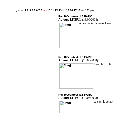
1
2
3
4
5
6
7
8
10
11
12
13
14
15
16
17
18
182
[
Pages:
»9«
sur
pages
]
Re: 100contest :LE PARK
Auteur:
LITEUL
(13/06/2008)
et une petite photo trail ave
Re: 100contest :LE PARK
Auteur:
LITEUL
(13/06/2008)
li combo a bibi
Re: 100contest :LE PARK
Auteur:
LITEUL
(13/06/2008)
ca c est le comb