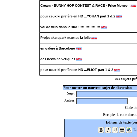
Cream - BUNNY HOP CONTEST & RACE - Price Money !
NEW
pour ceux ki prefére en HD ...YOHAN part 1 & 2
NEW
vol de velo dans le sud !!!!!!!!!!!!!!!!!!
NEW
Projet skatepark mantes la jolie
NEW
en galère à Barcelone
NEW
des news helvetiques
NEW
pour ceux ki prefére en HD ...ELIOT part 1 & 2
NEW
<<< Sujets p
Pour mettre un nouveau sujet de discussion
Sujet:
Auteur:
Code de 
Recopier le code dans ce
Editeur de texte (con
Tai