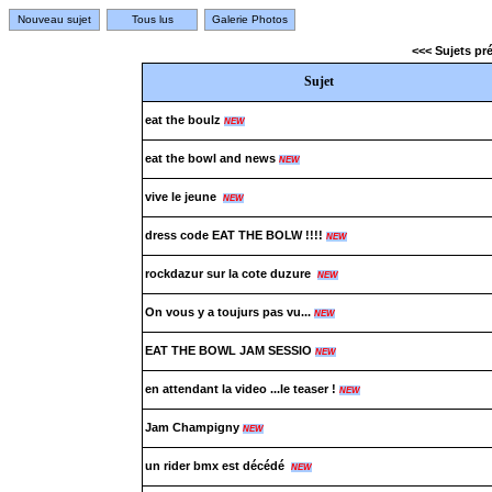
Nouveau sujet
Tous lus
Galerie Photos
<<< Sujets p
Sujet
eat the boulz
NEW
eat the bowl and news
NEW
vive le jeune
NEW
dress code EAT THE BOLW !!!!
NEW
rockdazur sur la cote duzure
NEW
On vous y a toujurs pas vu...
NEW
EAT THE BOWL JAM SESSIO
NEW
en attendant la video ...le teaser !
NEW
Jam Champigny
NEW
un rider bmx est décédé
NEW