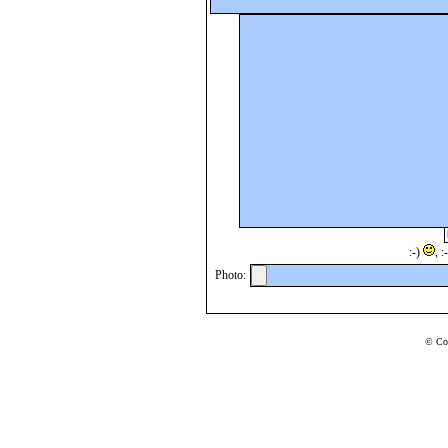
:-)
, 
Photo:
© Co