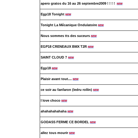
apero gratos du 16 au 26 septembre2009 ! ! ! !
NEW
Egp18 Tonight
NEW
Tonight La Mécanique Ondulatoire
NEW
Nous sommes tts des suceurs
NEW
EGP18 CRENEAUX BMX T2R
NEW
SAINT CLOUD ?
NEW
Egp18
NEW
Plaisir avant tout....
NEW
ce soir au fanfaron (ledru rollin)
NEW
I love choco
NEW
ahahahahahaha
NEW
GODASS FERME CE BORDEL
NEW
allez tous mourir
NEW